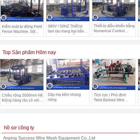
Thiết bị điều khiển bằng
380V / 50HZ Thiết bị
Kiểm soát tự động Field
Numerical Control
làm rào trang trại bằng
Fence Machine, Silt
Panel
cỏ để bảo vệ dễ dàng
Fence Machine Tiếng
của con nai / cừu
ồn thấp 5.5KW
Top Sản phẩm Hôm nay
Dây mạ kẽm nhúng
Tích cực / Phủ định
Chiều rộng 2000mm Hệ
nóng
Twist Barbed Wire
thống hàng rào cỏ với
Machine Với Tự động /
giấy chứng nhận CE /
Hiệu quả cao
ISO9001 7.5KW
hồ sơ công ty
Anping Success Wire Mesh Equipment Co.,Ltd